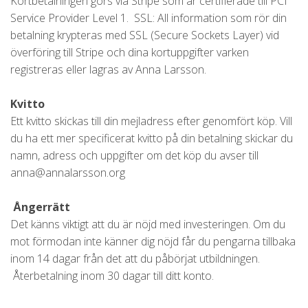
Kortbetalningen görs via Stripe som är certifierade till PCI
Service Provider Level 1. SSL: All information som rör din
betalning krypteras med SSL (Secure Sockets Layer) vid
överföring till Stripe och dina kortuppgifter varken
registreras eller lagras av Anna Larsson.
Kvitto
Ett kvitto skickas till din mejladress efter genomfört köp. Vill
du ha ett mer specificerat kvitto på din betalning skickar du
namn, adress och uppgifter om det köp du avser till
anna@annalarsson.org
Ångerrätt
Det känns viktigt att du är nöjd med investeringen. Om du
mot förmodan inte känner dig nöjd får du pengarna tillbaka
inom 14 dagar från det att du påbörjat utbildningen.
Återbetalning inom 30 dagar till ditt konto.