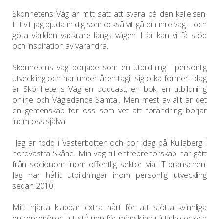
Skönhetens Väg är mitt sätt att svara på den kallelsen.
Hit vill jag bjuda in dig som också vill gå din inre väg – och
göra världen vackrare längs vägen. Här kan vi få stöd
och inspiration av varandra.
Skönhetens väg började som en utbildning i personlig
utveckling och har under åren tagit sig olika former. Idag
är Skönhetens Väg en podcast, en bok, en utbildning
online och Vägledande Samtal. Men mest av allt är det
en gemenskap för oss som vet att förändring börjar
inom oss själva.
Jag är född i Västerbotten och bor idag på Kullaberg i
nordvästra Skåne. Min väg till entreprenörskap har gått
från socionom inom offentlig sektor via IT-branschen.
Jag har hållit utbildningar inom personlig utveckling
sedan 2010.
Mitt hjärta klappar extra hårt för att stötta kvinnliga
entreprenörer, att stå upp för mänskliga rättigheter och