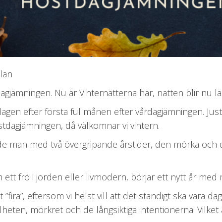
ilan
tdagjämningen. Nu är Vinternätterna här, natten blir nu l
ndagen efter första fullmånen efter vårdagjämningen. Jus
östdagjämningen, då välkomnar vi vintern.
e man med två övergripande årstider, den mörka och de
m ett frö i jorden eller livmodern, börjar ett nytt år med
t ”fira”, eftersom vi helst vill att det ständigt ska vara d
tillheten, mörkret och de långsiktiga intentionerna. Vilket