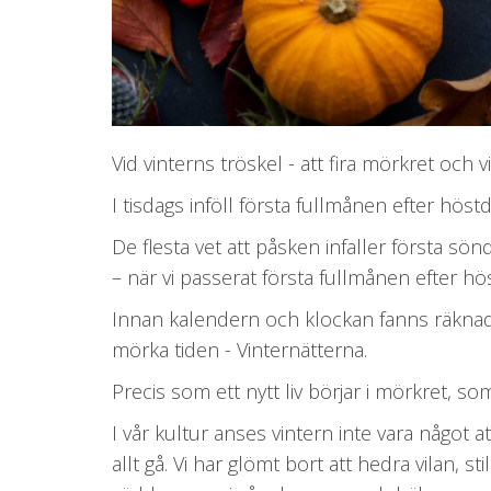
Vid vinterns tröskel - att fira mörkret och v
I tisdags inföll första fullmånen efter hös
De flesta vet att påsken infaller första sö
– när vi passerat första fullmånen efter h
Innan kalendern och klockan fanns räknad
mörka tiden - Vinternätterna.
Precis som ett nytt liv börjar i mörkret, so
I vår kultur anses vintern inte vara något at
allt gå. Vi har glömt bort att hedra vilan, s