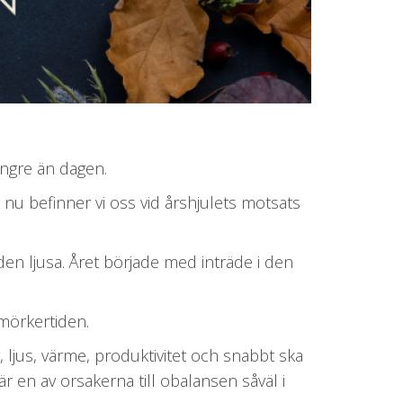
ängre än dagen.
t nu befinner vi oss vid årshjulets motsats
n ljusa. Året började med inträde i den
 mörkertiden.
ag, ljus, värme, produktivitet och snabbt ska
 är en av orsakerna till obalansen såväl i